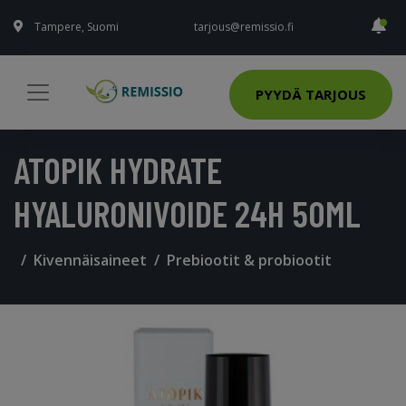
Tampere, Suomi
tarjous@remissio.fi
PYYDÄ TARJOUS
ATOPIK HYDRATE
HYALURONIVOIDE 24H 50ML
Kivennäisaineet
Prebiootit & probiootit