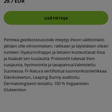
29.7 EUR
LISÄTIETOJA
Pehmeä geelikosteusvoide imeytyy ihoon välittömästi
jättäen sille elinvoimaisen, raikkaan ja täyteläisen sileän
tunteen. Hyaluronihappo ja betaiini kosteuttavat ihoa
ja lisäävät sen kuulautta. Prebiootit tukevat ihon
suojausta, hyvinvointia ja tasapainoa.Valmistettu
Suomessa. FI-Natura sertifioitua luonnonkosmetiikkaa.
Eläinkokeeton, Leaping Bunny auditoitu.
Dermatologisesti testattu. 100 % Vegaaninen.
Gluteeniton.