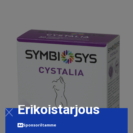
Erikoistarjous
Sponsoriltamme