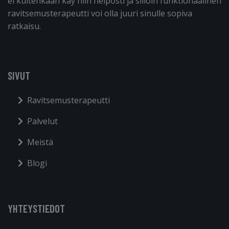
ei kuitenkaan käy niin helposti ja silloin funktionaalinen
ravitsemusterapeutti voi olla juuri sinulle sopiva
ratkaisu.
SIVUT
Ravitsemusterapeutti
Palvelut
Meistä
Blogi
YHTEYSTIEDOT