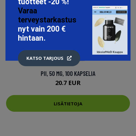
tuotteet -20 %!
Varaa
terveystarkastus
nyt vain 200 €
hintaan.
KATSO TARJOUS
PII, 50 MG, 100 KAPSELIA
20.7 EUR
LISÄTIETOJA