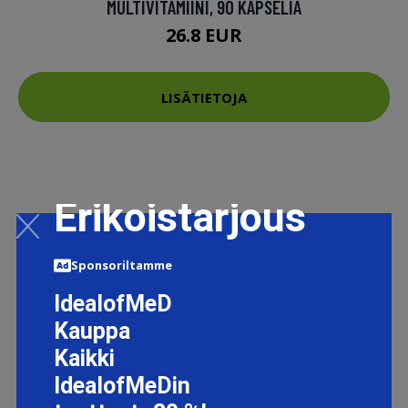
MULTIVITAMIINI, 90 KAPSELIA
26.8 EUR
LISÄTIETOJA
Erikoistarjous
Sponsoriltamme
IdealofMeD
Kauppa
Kaikki
IdealofMeDin