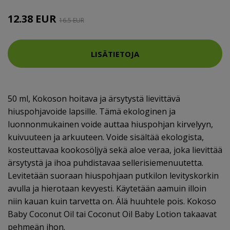
12.38 EUR
16.5 EUR
LISÄTIETOJA
50 ml, Kokoson hoitava ja ärsytystä lievittävä
hiuspohjavoide lapsille. Tämä ekologinen ja
luonnonmukainen voide auttaa hiuspohjan kirvelyyn,
kuivuuteen ja arkuuteen. Voide sisältää ekologista,
kosteuttavaa kookosöljyä sekä aloe veraa, joka lievittää
ärsytystä ja ihoa puhdistavaa sellerisiemenuutetta.
Levitetään suoraan hiuspohjaan putkilon levityskorkin
avulla ja hierotaan kevyesti. Käytetään aamuin illoin
niin kauan kuin tarvetta on. Älä huuhtele pois. Kokoso
Baby Coconut Oil tai Coconut Oil Baby Lotion takaavat
pehmeän ihon.