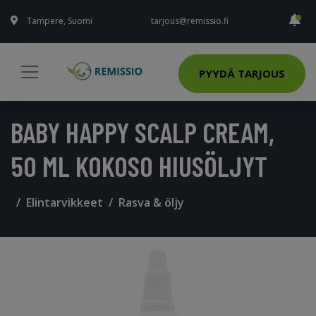
Tampere, Suomi
tarjous@remissio.fi
PYYDÄ TARJOUS
BABY HAPPY SCALP CREAM,
50 ML KOKOSO HIUSÖLJYT
Elintarvikkeet
Rasva & öljy