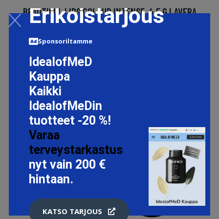
Erikoistarjous
BEAUTIFUL LIPS COLOUR INTENSE, 4.5 G LAVERA
HUULIPUNA
13.95 EUR
Sponsoriltamme
IdealofMeD
LISÄTIETOJA
Kauppa
Kaikki
IdealofMeDin
tuotteet -20 %!
Varaa
terveystarkastus
nyt vain 200 €
hintaan.
KATSO TARJOUS