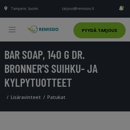
Tampere, Suomi
tarjous@remissio.fi
PYYDÄ TARJOUS
BAR SOAP, 140 G DR.
BRONNER'S SUIHKU- JA
KYLPYTUOTTEET
Lisäravinteet
Patukat