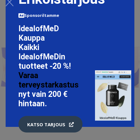
Sponsoriltamme
IdealofMeD
Kauppa
Kaikki
IdealofMeDin
tuotteet -20 %!
Varaa
terveystarkastus
nyt vain 200 €
hintaan.
KATSO TARJOUS