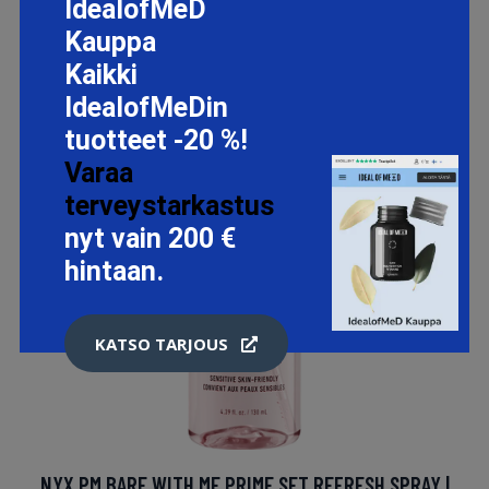
IdealofMeD
Kauppa
Kaikki
IdealofMeDin
tuotteet -20 %!
Varaa
terveystarkastus
nyt vain 200 €
hintaan.
KATSO TARJOUS
NYX PM BARE WITH ME PRIME SET REFRESH SPRAY |