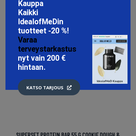
Kauppa
Kaikki
IdealofMeDin
tuotteet -20 %!
Varaa
terveystarkastus
nyt vain 200 €
hintaan.
KATSO TARJOUS
SUPERSET PROTEIN BAR 55 G COOKIE DOUGH &