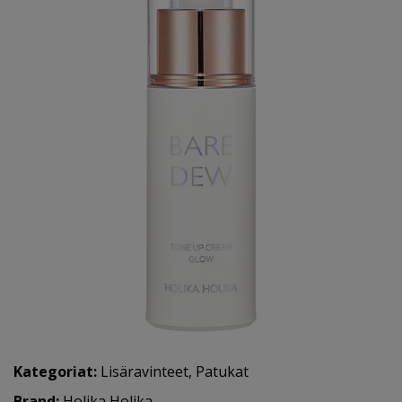
Kategoriat:
Lisäravinteet
,
Patukat
Brand:
Holika Holika