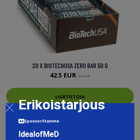
20 X BIOTECHUSA ZERO BAR 50 G
42.5 EUR
50 EUR
LISÄTIETOJA
Erikoistarjous
Sponsoriltamme
IdealofMeD