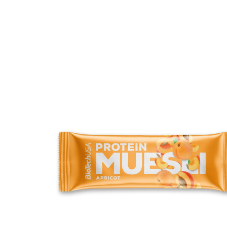
Erikoist
Sponsoriltamme
IdealofMeD K
Kaikki Idealof