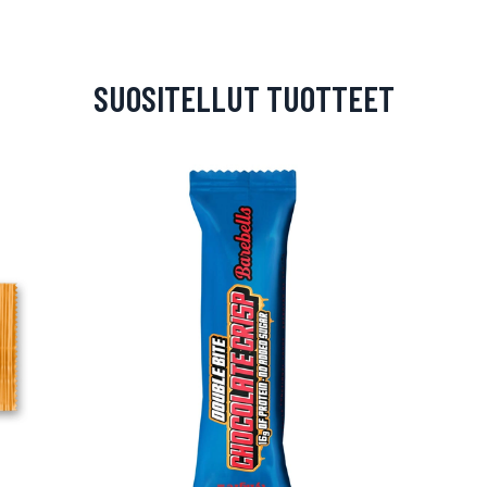
SUOSITELLUT TUOTTEET
arjous
auppa
MeDin tuotteet -20 %!