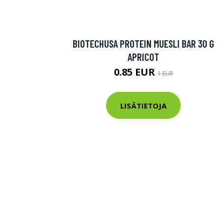
Varaa terveys
hintaan.
BIOTECHUSA PROTEIN MUESLI BAR 30 G
APRICOT
KATSO TARJOUS
0.85 EUR
1 EUR
LISÄTIETOJA