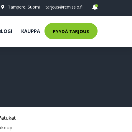
Tampere, Suomi
tarjous@remissio.fi
BLOGI
KAUPPA
PYYDÄ TARJOUS
Patukat
akeup