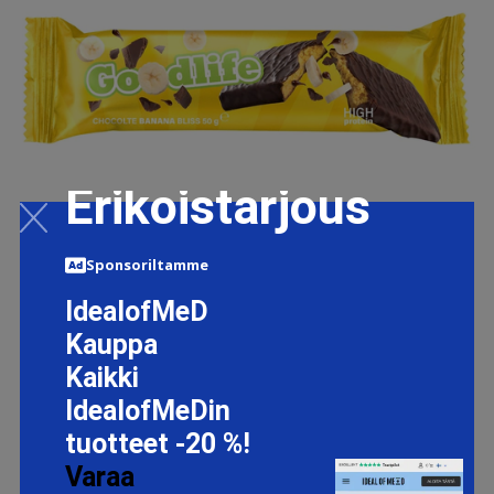
Erikoistarjous
Sponsoriltamme
IdealofMeD
GOODLIFE 50 G PROTEINBARS CHOCOLATE BANANA
Kauppa
BLISS
Kaikki
1.6 EUR
IdealofMeDin
tuotteet -20 %!
Varaa
LISÄTIETOJA