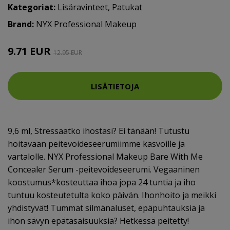
Kategoriat:
Lisäravinteet
,
Patukat
Brand:
NYX Professional Makeup
9.71 EUR
12.95 EUR
LISÄTIETOJA
9,6 ml, Stressaatko ihostasi? Ei tänään! Tutustu
hoitavaan peitevoideseerumiimme kasvoille ja
vartalolle. NYX Professional Makeup Bare With Me
Concealer Serum -peitevoideseerumi. Vegaaninen
koostumus*kosteuttaa ihoa jopa 24 tuntia ja iho
tuntuu kosteutetulta koko päivän. Ihonhoito ja meikki
yhdistyvät! Tummat silmänaluset, epäpuhtauksia ja
ihon sävyn epätasaisuuksia? Hetkessä peitetty!