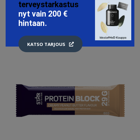
terveystarkastus
nyt vain 200 €
hintaan.
KATSO TARJOUS