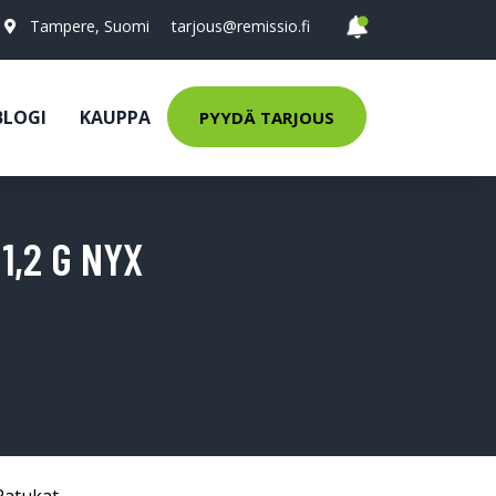
Tampere, Suomi
tarjous@remissio.fi
BLOGI
KAUPPA
PYYDÄ TARJOUS
1,2 G NYX