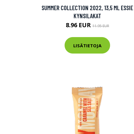
SUMMER COLLECTION 2022, 13,5 ML ESSIE
Varaa terveys
KYNSILAKAT
hintaan.
8.96 EUR
11.95 EUR
KATSO TARJOUS
LISÄTIETOJA