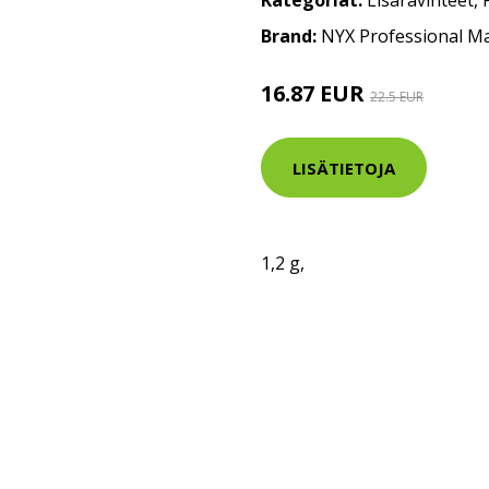
Kategoriat:
Lisäravinteet
,
Brand:
NYX Professional M
16.87 EUR
22.5 EUR
LISÄTIETOJA
1,2 g,