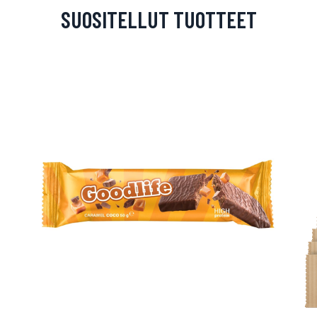
SUOSITELLUT TUOTTEET
arjous
auppa
MeDin tuotteet -20 %!