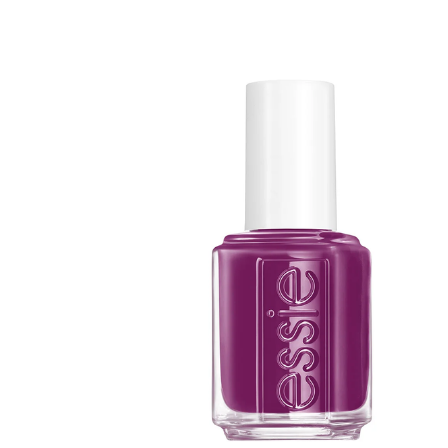
Erikoist
Sponsoriltamme
IdealofMeD K
Kaikki Idealof