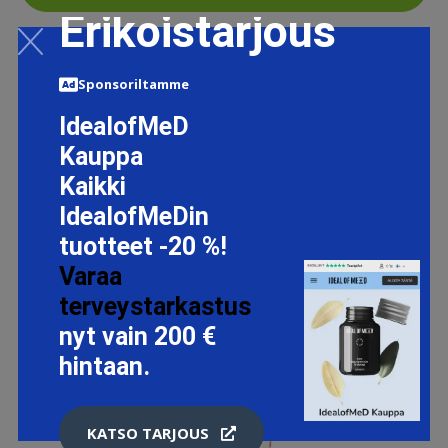
Erikoistarjous
Sponsoriltamme
IdealofMeD
Kauppa
Kaikki
IdealofMeDin
tuotteet -20 %!
Varaa
terveystarkastus
nyt vain 200 €
hintaan.
KATSO TARJOUS