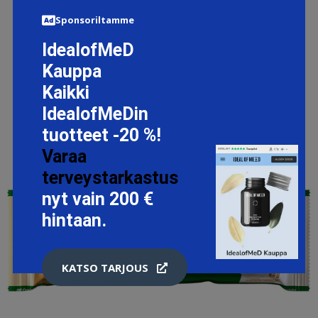
LISÄTIETOJA
Sponsoriltamme
IdealofMeD
Kauppa
Kaikki
IdealofMeDin
tuotteet -20 %!
Varaa
terveystarkastus
nyt vain 200 €
hintaan.
KATSO TARJOUS