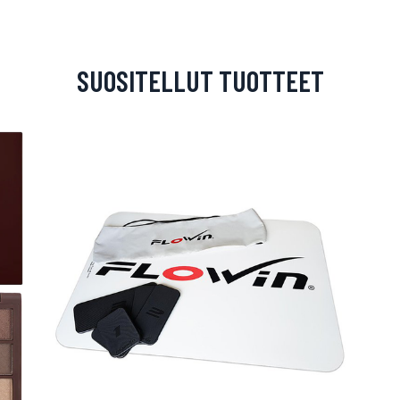
SUOSITELLUT TUOTTEET
arjous
auppa
MeDin tuotteet -20 %!