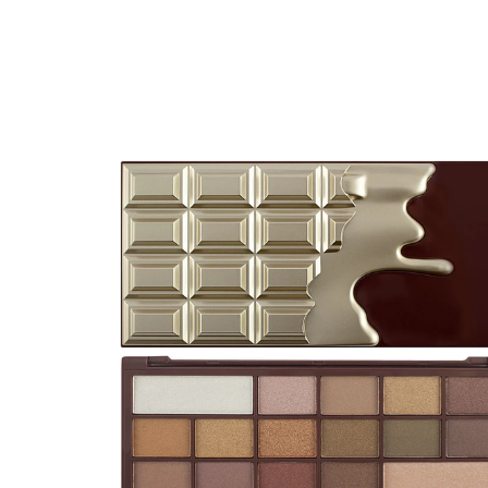
Erikoist
Sponsoriltamme
IdealofMeD K
Kaikki Idealof