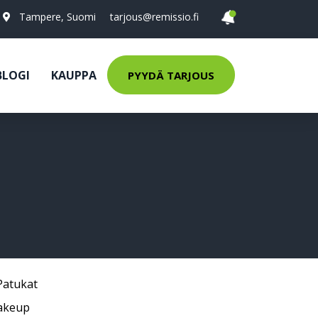
Tampere, Suomi
tarjous@remissio.fi
BLOGI
KAUPPA
PYYDÄ TARJOUS
Patukat
akeup