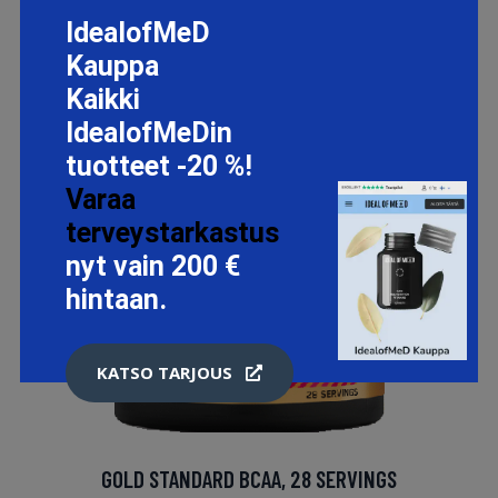
IdealofMeD
Kauppa
Kaikki
IdealofMeDin
tuotteet -20 %!
Varaa
terveystarkastus
nyt vain 200 €
hintaan.
KATSO TARJOUS
GOLD STANDARD BCAA, 28 SERVINGS