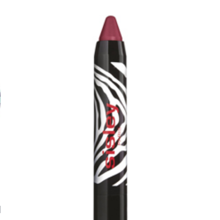
arjous
auppa
1
MeDin tuotteet -20 %!