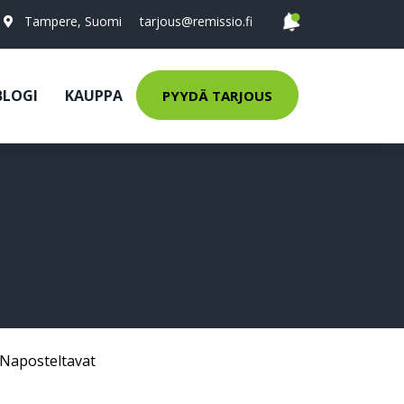
Tampere, Suomi
tarjous@remissio.fi
BLOGI
KAUPPA
PYYDÄ TARJOUS
Naposteltavat