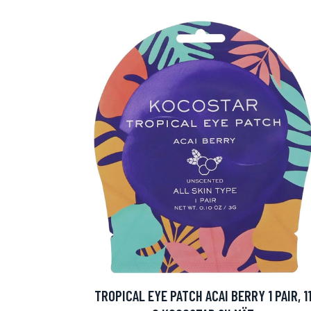
Erikoist
Sponsoriltamme
IdealofMeD K
TROPICAL EYE PATCH ACAI BERRY 1 PAIR, 1
Kaikki Idealof