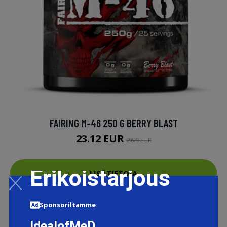
FAIRING M-46 250 G BERRY BLAST
23.12 EUR
28.9 EUR
Erikoistarjous
LISÄTIETOJA
Sponsoriltamme
IdealofMeD