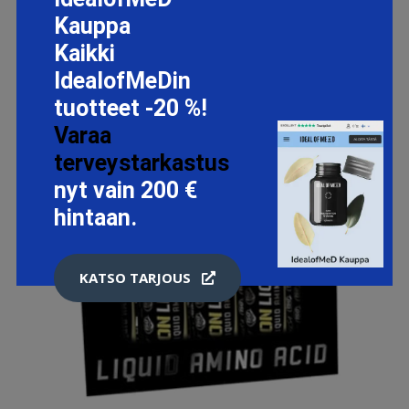
Kauppa
Kaikki
IdealofMeDin
tuotteet -20 %!
Varaa
terveystarkastus
nyt vain 200 €
hintaan.
KATSO TARJOUS