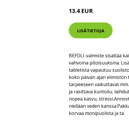
13.4 EUR
LISÄTIETOJA
BEFOLI-valmiste sisältää kai
vahvoina pitoisuuksina. Lisä
tabletista vapautuu suolisto
koko päivän ajan elimistön t
tarpeeseen vaikuttavat mm. 
ja rasittava kuntoilu, laihd
nopea kasvu, stressi.Annostu
niellään veden kanssa.Pakka
korvaa monipuolista ja ta