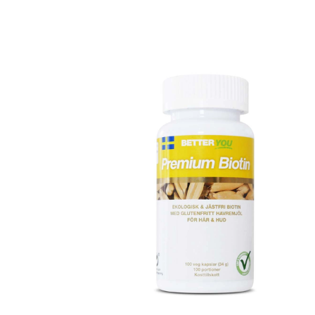
Erikoist
Sponsoriltamme
IdealofMeD K
Kaikki Idealof