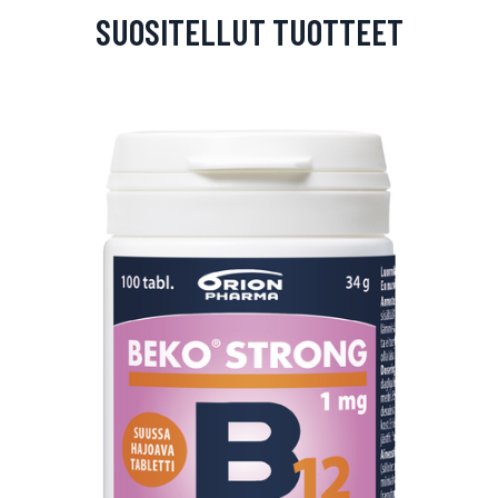
SUOSITELLUT TUOTTEET
arjous
auppa
MeDin tuotteet -20 %!