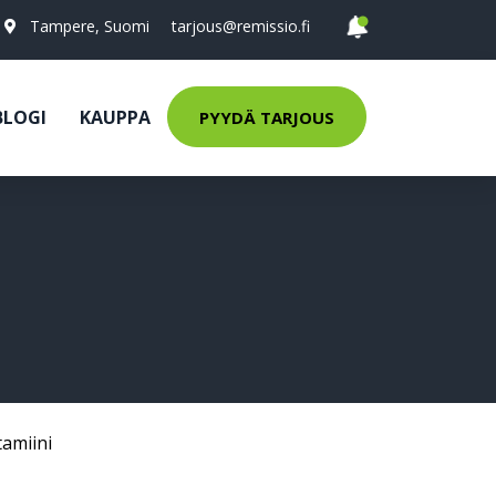
Tampere, Suomi
tarjous@remissio.fi
BLOGI
KAUPPA
PYYDÄ TARJOUS
tamiini