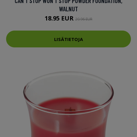
CAN'T STOP WON'T STOP POWDER FOUNDATION,
WALNUT
18.95 EUR
20.96 EUR
LISÄTIETOJA