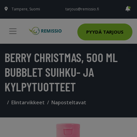
Tampere, Suomi
tarjous@remissio.fi
PYYDÄ TARJOUS
BERRY CHRISTMAS, 500 ML
BUBBLET SUIHKU- JA
KYLPYTUOTTEET
Elintarvikkeet
Naposteltavat