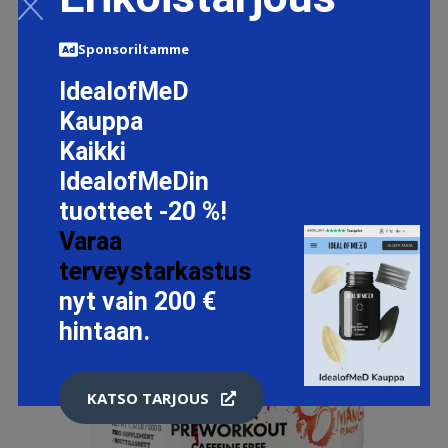
Sponsoriltamme
IdealofMeD
Kauppa
Kaikki
IdealofMeDin
tuotteet -20 %!
Varaa
terveystarkastus
nyt vain 200 €
hintaan.
KATSO TARJOUS