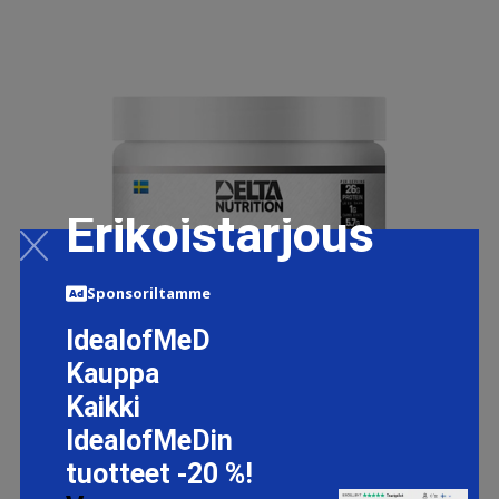
Erikoistarjous
Sponsoriltamme
IdealofMeD
Kauppa
Kaikki
IdealofMeDin
tuotteet -20 %!