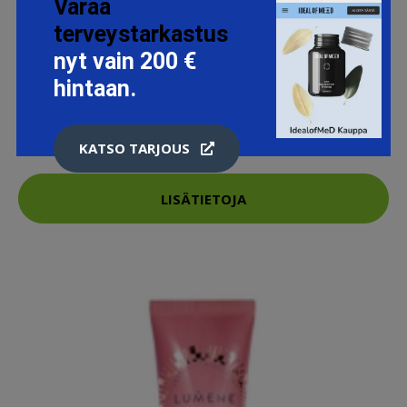
Varaa
terveystarkastus
nyt vain 200 €
DELTA NUTRITION SUPREME ISO PRO 100 900 G PEACH
hintaan.
MANGO
47.9 EUR
KATSO TARJOUS
LISÄTIETOJA