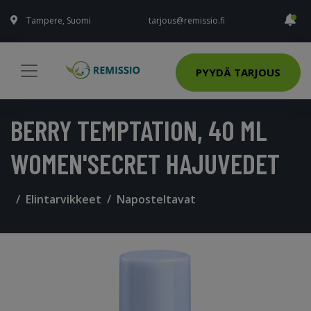
Tampere, Suomi
tarjous@remissio.fi
PYYDÄ TARJOUS
BERRY TEMPTATION, 40 ML
WOMEN'SECRET HAJUVEDET
Elintarvikkeet
Naposteltavat