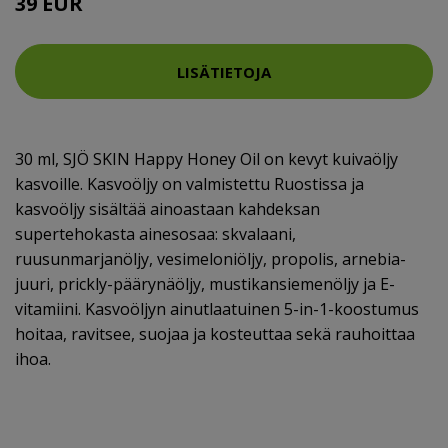
39 EUR
LISÄTIETOJA
30 ml, SJÖ SKIN Happy Honey Oil on kevyt kuivaöljy
kasvoille. Kasvoöljy on valmistettu Ruostissa ja
kasvoöljy sisältää ainoastaan kahdeksan
supertehokasta ainesosaa: skvalaani,
ruusunmarjanöljy, vesimeloniöljy, propolis, arnebia-
juuri, prickly-päärynäöljy, mustikansiemenöljy ja E-
vitamiini. Kasvoöljyn ainutlaatuinen 5-in-1-koostumus
hoitaa, ravitsee, suojaa ja kosteuttaa sekä rauhoittaa
ihoa.