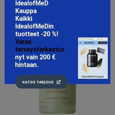
IdealofMeD
Kauppa
Kaikki
IdealofMeDin
tuotteet -20 %!
Varaa
terveystarkastus
nyt vain 200 €
hintaan.
KATSO TARJOUS