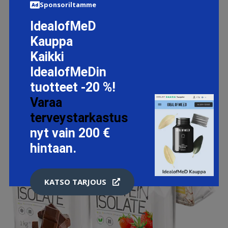
Sponsoriltamme
IdealofMeD
Kauppa
Kaikki
IdealofMeDin
tuotteet -20 %!
Varaa
terveystarkastus
nyt vain 200 €
hintaan.
KATSO TARJOUS