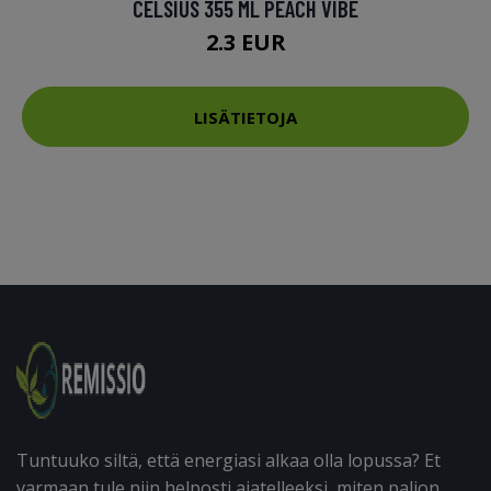
CELSIUS 355 ML PEACH VIBE
2.3 EUR
LISÄTIETOJA
Tuntuuko siltä, että energiasi alkaa olla lopussa? Et
varmaan tule niin helposti ajatelleeksi, miten paljon