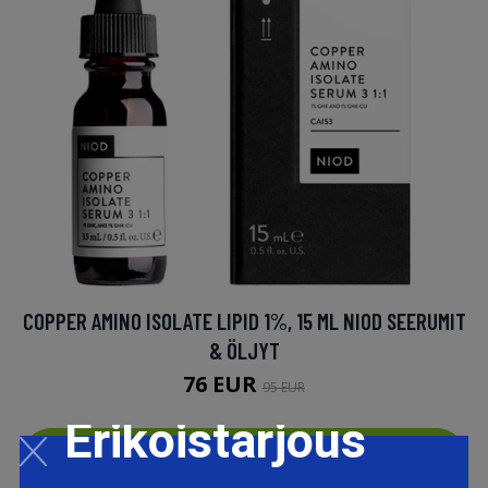
COPPER AMINO ISOLATE LIPID 1%, 15 ML NIOD SEERUMIT
& ÖLJYT
76 EUR
95 EUR
Erikoistarjous
LISÄTIETOJA