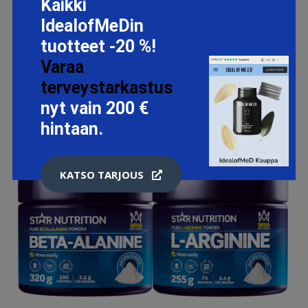
Kaikki
IdealofMeDin
tuotteet -20 %!
Varaa
terveystarkastus
nyt vain 200 €
hintaan.
KATSO TARJOUS