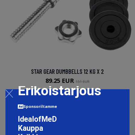
STAR GEAR DUMBBELLS 12 KG X 2
89.25 EUR
151 EUR
Erikoistarjous
LISÄTIETOJA
Sponsoriltamme
IdealofMeD
Kauppa