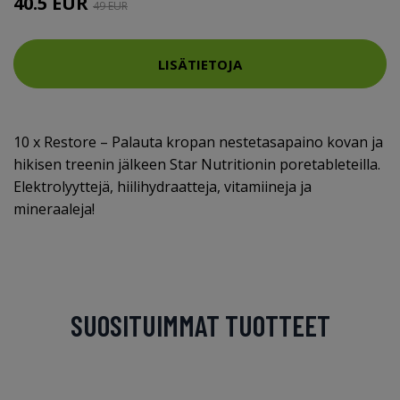
40.5 EUR
49 EUR
LISÄTIETOJA
10 x Restore – Palauta kropan nestetasapaino kovan ja
hikisen treenin jälkeen Star Nutritionin poretableteilla.
Elektrolyyttejä, hiilihydraatteja, vitamiineja ja
mineraaleja!
SUOSITUIMMAT TUOTTEET