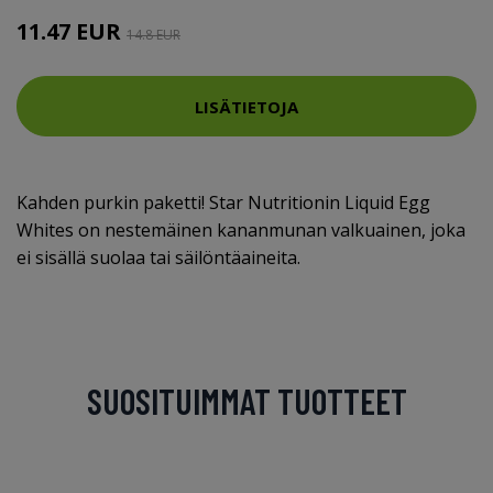
11.47 EUR
14.8 EUR
LISÄTIETOJA
Kahden purkin paketti! Star Nutritionin Liquid Egg
Whites on nestemäinen kananmunan valkuainen, joka
ei sisällä suolaa tai säilöntäaineita.
SUOSITUIMMAT TUOTTEET