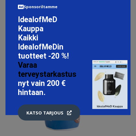
Sponsoriltamme
IdealofMeD
Kauppa
Kaikki
IdealofMeDin
tuotteet -20 %!
Varaa
terveystarkastus
nyt vain 200 €
hintaan.
KATSO TARJOUS