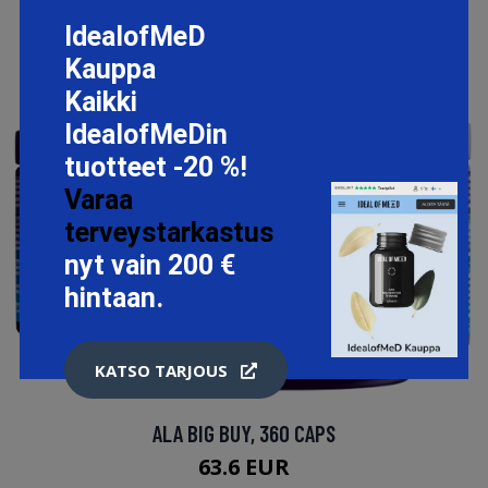
IdealofMeD
Kauppa
Kaikki
IdealofMeDin
tuotteet -20 %!
Varaa
terveystarkastus
nyt vain 200 €
hintaan.
KATSO TARJOUS
ALA BIG BUY, 360 CAPS
63.6 EUR