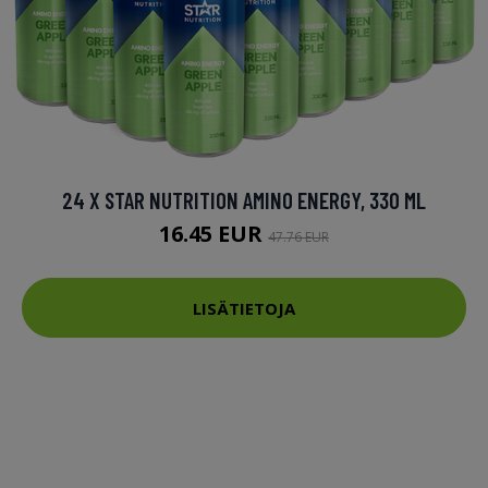
24 X STAR NUTRITION AMINO ENERGY, 330 ML
16.45 EUR
47.76 EUR
LISÄTIETOJA