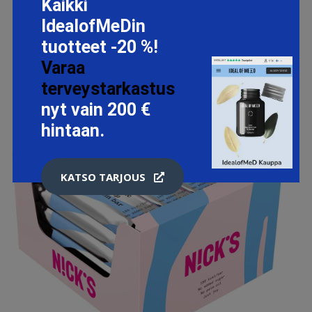
Kaikki
IdealofMeDin
tuotteet -20 %!
Varaa
terveystarkastus
nyt vain 200 €
hintaan.
KATSO TARJOUS