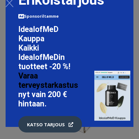
Sponsoriltamme
IdealofMeD
Kauppa
Kaikki
IdealofMeDin
tuotteet -20 %!
Varaa
terveystarkastus
nyt vain 200 €
hintaan.
KATSO TARJOUS