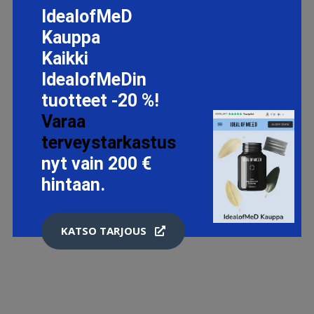
IdealofMeD
Kauppa
Kaikki
IdealofMeDin
tuotteet -20 %!
Varaa
terveystarkastus
nyt vain 200 €
hintaan.
KATSO TARJOUS