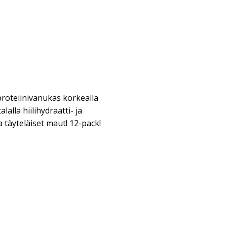
proteiinivanukas korkealla
lalla hiilihydraatti- ja
a täyteläiset maut! 12-pack!