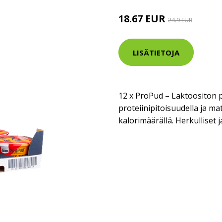
18.67 EUR
24.9 EUR
LISÄTIETOJA
12 x ProPud – Laktoositon 
proteiinipitoisuudella ja mata
kalorimäärällä. Herkulliset j