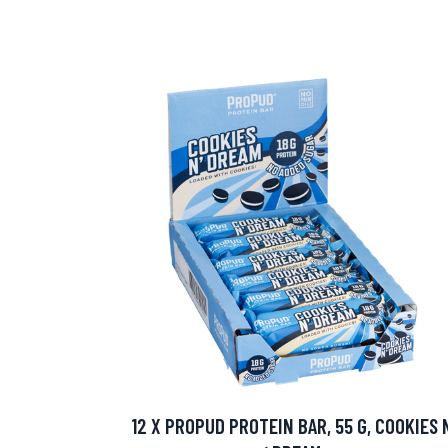
Erikoist
Sponsoriltamme
IdealofMeD K
12 X PROPUD PROTEIN BAR, 55 G, COOKIES 
Kaikki Idealof