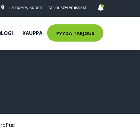
Tampere, Suomi
tarjous@remissio.fi
BLOGI
KAUPPA
PYYDÄ TARJOUS
ProPud