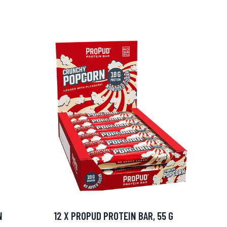
arjous
auppa
N
12 X PROPUD PROTEIN BAR, 55 G
MeDin tuotteet -20 %!