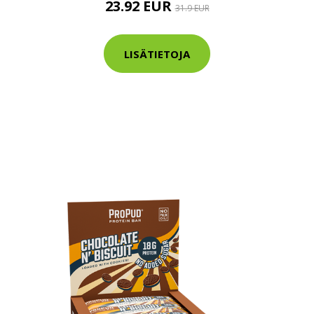
23.92 EUR
31.9 EUR
tarkastus
nyt vain 200 €
LISÄTIETOJA