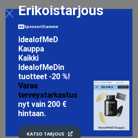
Erikoistarjous
Sponsoriltamme
IdealofMeD
Kauppa
Kaikki
IdealofMeDin
tuotteet -20 %!
Varaa
terveystarkastus
nyt vain 200 €
hintaan.
KATSO TARJOUS