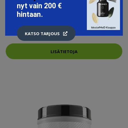
nyt vain 200 €
hintaan.
BIOTECHUSA HYPER MASS 2.27 KG
42.42 EUR
49.9 EUR
KATSO TARJOUS
LISÄTIETOJA