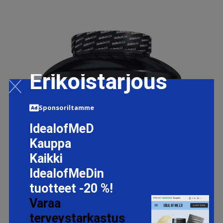
Erikoistarjous
Sponsoriltamme
IdealofMeD
Kauppa
Kaikki
IdealofMeDin
tuotteet -20 %!
Varaa
terveystarkastus