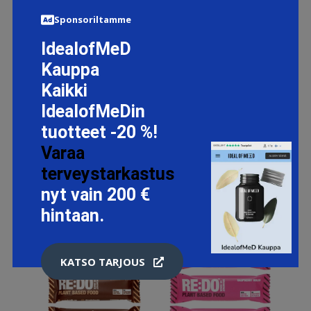
Sponsoriltamme
LISÄTIETOJA
IdealofMeD
Kauppa
Kaikki
IdealofMeDin
tuotteet -20 %!
Varaa
terveystarkastus
nyt vain 200 €
hintaan.
KATSO TARJOUS