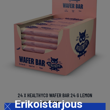
24 X HEALTHYCO WAFER BAR 24 G LEMON
Erikoistarjous
16.9 EUR
24 EUR