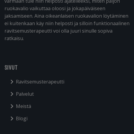
varmaan tule niin helposti ajatelleeksi, miten paljon
ruokavalio vaikuttaa oloosi ja jokapäiväiseen
jaksamiseen. Aina oikeanlaisen ruokavalion löytäminen
ei kuitenkaan käy niin helposti ja silloin funktionaalinen
ravitsemusterapeutti voi olla juuri sinulle sopiva
ratkaisu.
SIVUT
Ravitsemusterapeutti
Palvelut
Meistä
Blogi