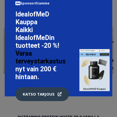
Sponsoriltamme
IdealofMeD
Kauppa
Kaikki
IdealofMeDin
tuotteet -20 %!
Varaa
terveystarkastus
nyt vain 200 €
hintaan.
KATSO TARJOUS