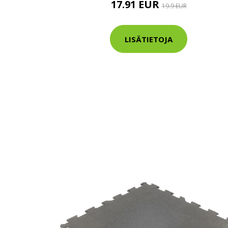
17.91 EUR
19.9 EUR
Varaa terveys
hintaan.
LISÄTIETOJA
KATSO TARJOUS