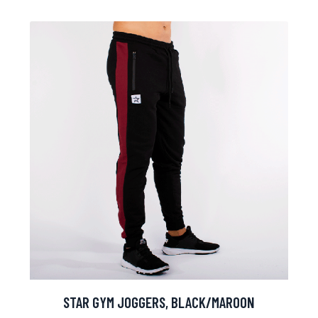
arjous
auppa
STAR GYM JOGGERS, BLACK/MAROON
MeDin tuotteet -20 %!