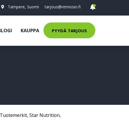
Tampere, Suomi
tarjous@remissio.fi
BLOGI
KAUPPA
PYYDÄ TARJOUS
Tuotemerkit
,
Star Nutrition
,