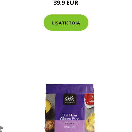
39.9 EUR
tarkastus
nyt vain 200 €
LISÄTIETOJA