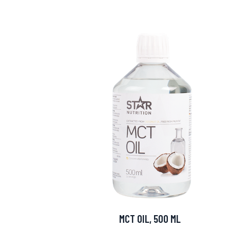
Erikoist
Sponsoriltamme
IdealofMeD K
MCT OIL, 500 ML
Kaikki Idealof