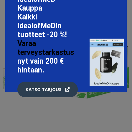
Kauppa
Kaikki
IdealofMeDin
tuotteet -20 %!
Varaa
terveystarkastus
nyt vain 200 €
hintaan.
KATSO TARJOUS