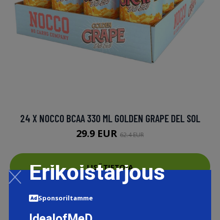
24 X NOCCO BCAA 330 ML GOLDEN GRAPE DEL SOL
29.9 EUR
62.4 EUR
Erikoistarjous
LISÄTIETOJA
Sponsoriltamme
IdealofMeD