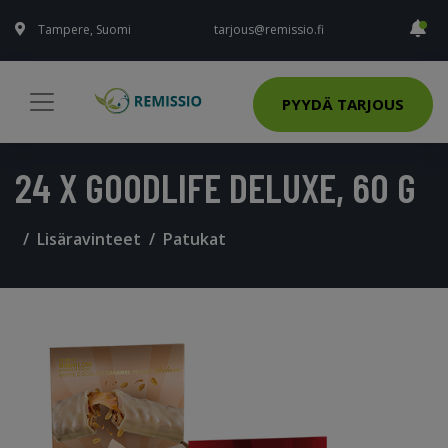
Tampere, Suomi
tarjous@remissio.fi
PYYDÄ TARJOUS
24 X GOODLIFE DELUXE, 60 G
Lisäravinteet
Patukat