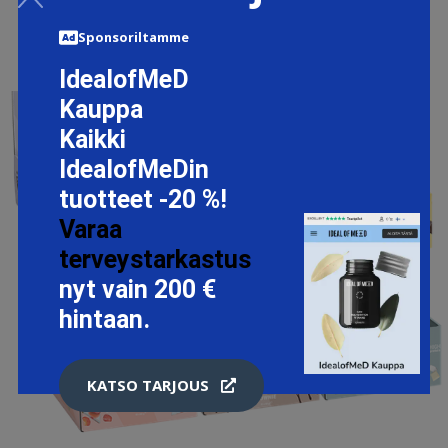
Sponsoriltamme
IdealofMeD
Kauppa
Kaikki
IdealofMeDin
tuotteet -20 %!
Varaa
terveystarkastus
nyt vain 200 €
hintaan.
KATSO TARJOUS