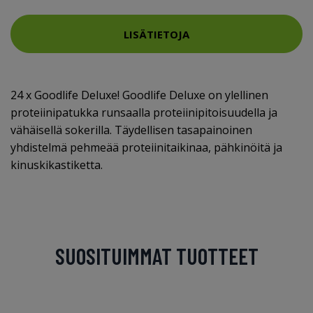
LISÄTIETOJA
24 x Goodlife Deluxe! Goodlife Deluxe on ylellinen
proteiinipatukka runsaalla proteiinipitoisuudella ja
vähäisellä sokerilla. Täydellisen tasapainoinen
yhdistelmä pehmeää proteiinitaikinaa, pähkinöitä ja
kinuskikastiketta.
SUOSITUIMMAT TUOTTEET