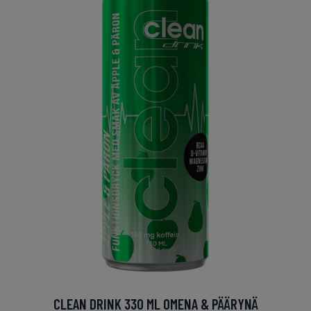
CLEAN DRINK 330 ML OMENA & PÄÄRYNÄ