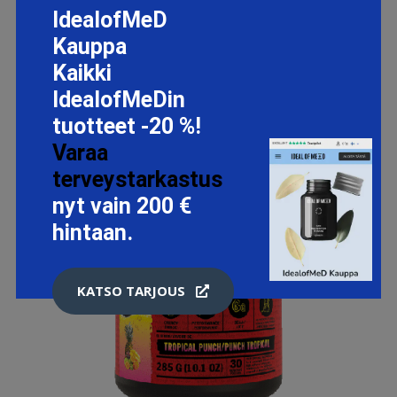
IdealofMeD
Kauppa
Kaikki
IdealofMeDin
tuotteet -20 %!
Varaa
terveystarkastus
nyt vain 200 €
hintaan.
KATSO TARJOUS