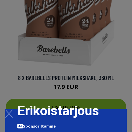
8 X BAREBELLS PROTEIN MILKSHAKE, 330 ML
17.9 EUR
Erikoistarjous
LISÄTIETOJA
Sponsoriltamme