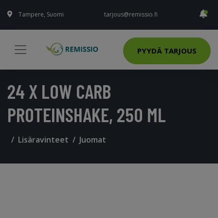
Tampere, Suomi
tarjous@remissio.fi
PYYDÄ TARJOUS
24 X LOW CARB
PROTEINSHAKE, 250 ML
Lisäravinteet
Juomat