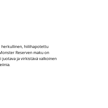
erkullinen, hiilihapotettu
 Monster Reserven maku on
i juotava ja virkistävä valkoinen
iinia.