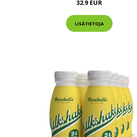
32.9 EUR
Varaa terveys
hintaan.
LISÄTIETOJA
KATSO TARJOUS