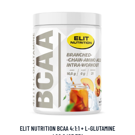
arjous
auppa
ELIT NUTRITION BCAA 4:1:1 + L-GLUTAMINE
MeDin tuotteet -20 %!