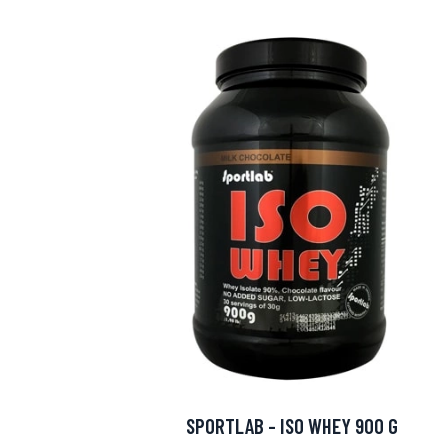
Erikoist
Sponsoriltamme
IdealofMeD K
SPORTLAB - ISO WHEY 900 G
Kaikki Idealof