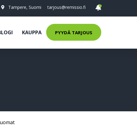
Tampere, Suomi
tarjous@remissio.fi
BLOGI
KAUPPA
PYYDÄ TARJOUS
Juomat