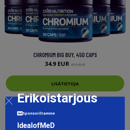
CHROMIUM BIG BUY, 450 CAPS
34.9 EUR
49.5 EUR
LISÄTIETOJA
Erikoistarjous
Sponsoriltamme
IdealofMeD