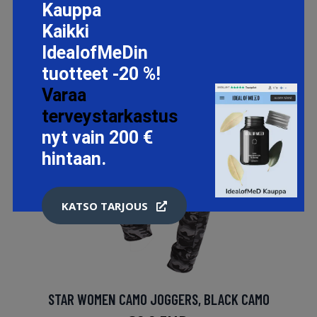
Kauppa
Kaikki
IdealofMeDin
tuotteet -20 %!
Varaa
terveystarkastus
nyt vain 200 €
hintaan.
KATSO TARJOUS
STAR WOMEN CAMO JOGGERS, BLACK CAMO