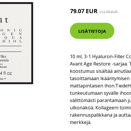
79.07 EUR
112.95 EUR
LISÄTIETOJA
10 ml, 3-1 Hyaluron-Filler 
Avant Age Restore -sarjaa.
koostumus sisältää ainutlaat
tasoittamaan ikääntymisen 
mattapintaisen ihon.TiedeH
tunkeutumaan syvälle ihoon
välittömästi parantamaan j
ulkonäköä. Kollageeni toim
rakennuspalikkana ja autta
merkkejä.