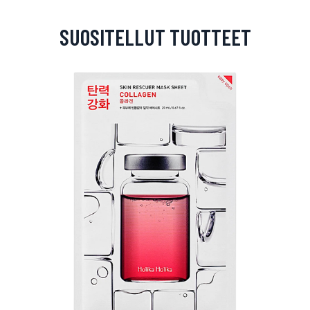
SUOSITELLUT TUOTTEET
arjous
auppa
MeDin tuotteet -20 %!