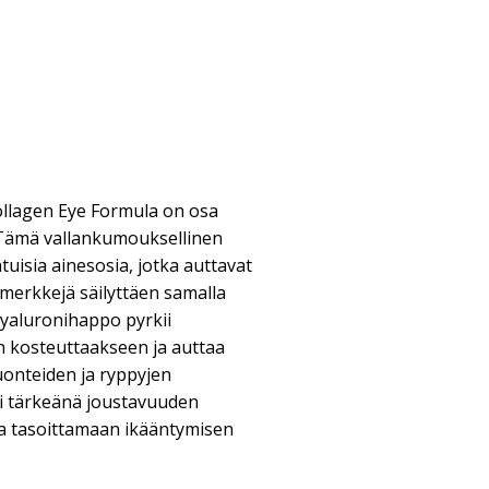
Collagen Eye Formula on osa
 Tämä vallankumouksellinen
uisia ainesosia, jotka auttavat
merkkejä säilyttäen samalla
yaluronihappo pyrkii
 kosteuttaakseen ja auttaa
uonteiden ja ryppyjen
ii tärkeänä joustavuuden
a tasoittamaan ikääntymisen