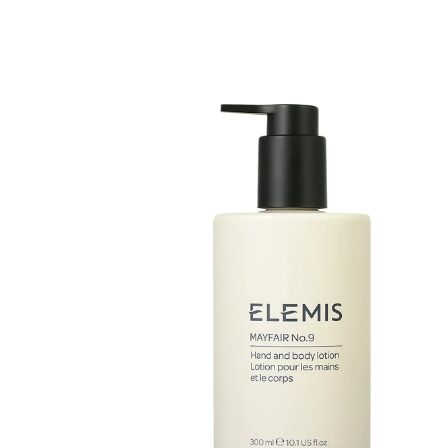
Erikoist
Sponsoriltamme
IdealofMeD K
Kaikki Idealof