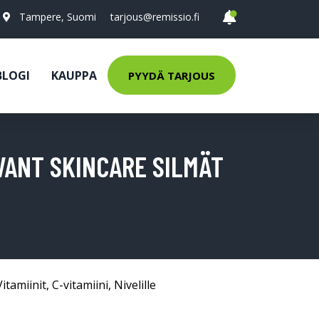
Tampere, Suomi
tarjous@remissio.fi
BLOGI
KAUPPA
PYYDÄ TARJOUS
VANT SKINCARE SILMÄT
Vitamiinit
,
C-vitamiini
,
Nivelille