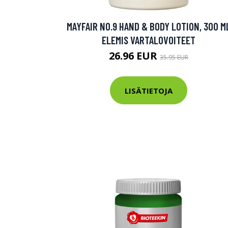
Varaa terveys
MAYFAIR NO.9 HAND & BODY LOTION, 300 M
hintaan.
ELEMIS VARTALOVOITEET
26.96 EUR
35.95 EUR
KATSO TARJOUS
LISÄTIETOJA