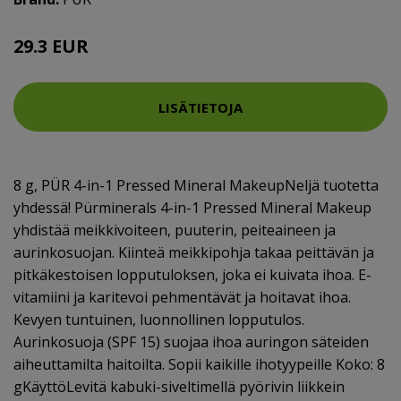
29.3 EUR
LISÄTIETOJA
8 g, PÜR 4-in-1 Pressed Mineral MakeupNeljä tuotetta
yhdessä! Pürminerals 4-in-1 Pressed Mineral Makeup
yhdistää meikkivoiteen, puuterin, peiteaineen ja
aurinkosuojan. Kiinteä meikkipohja takaa peittävän ja
pitkäkestoisen lopputuloksen, joka ei kuivata ihoa. E-
vitamiini ja karitevoi pehmentävät ja hoitavat ihoa.
Kevyen tuntuinen, luonnollinen lopputulos.
Aurinkosuoja (SPF 15) suojaa ihoa auringon säteiden
aiheuttamilta haitoilta. Sopii kaikille ihotyypeille Koko: 8
gKäyttöLevitä kabuki-siveltimellä pyörivin liikkein