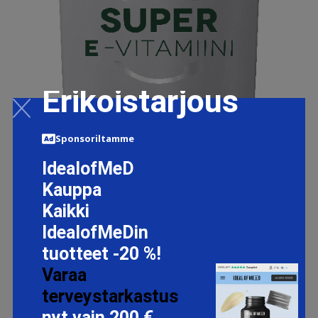
Erikoistarjous
Sponsoriltamme
IdealofMeD
Kauppa
SUPER E-VITAMIINI 60 KAPS
Kaikki
21.1 EUR
IdealofMeDin
tuotteet -20 %!
Varaa
LISÄTIETOJA
terveystarkastus
nyt vain 200 €