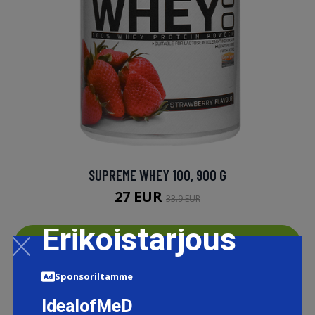
SUPREME WHEY 100, 900 G
27 EUR
33.9 EUR
Erikoistarjous
LISÄTIETOJA
Sponsoriltamme
IdealofMeD