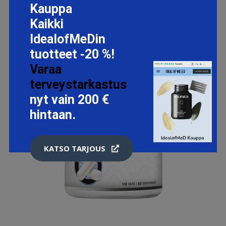
Kauppa
Kaikki
IdealofMeDin
tuotteet -20 %!
Varaa
terveystarkastus
nyt vain 200 €
hintaan.
KATSO TARJOUS