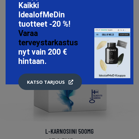
Kaikki
IdealofMeDin
tuotteet -20 %!
Varaa
terveystarkastus
nyt vain 200 €
hintaan.
KATSO TARJOUS
L-KARNOSIINI 500MG