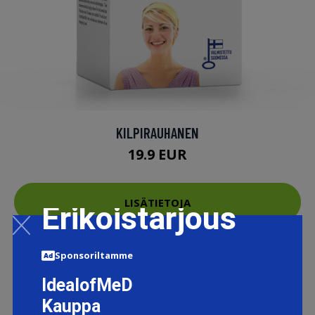
KILPIRAUHANEN
19.9 EUR
LISÄTIETOJA
Erikoistarjous
Sponsoriltamme
IdealofMeD
Kauppa