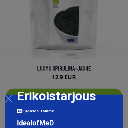
LUOMU SPIRULINA-JAUHE
12.9 EUR
Erikoistarjous
LISÄTIETOJA
Sponsoriltamme
IdealofMeD