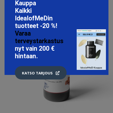
Kauppa
Kaikki
IdealofMeDin
tuotteet -20 %!
Varaa
terveystarkastus
nyt vain 200 €
hintaan.
KATSO TARJOUS