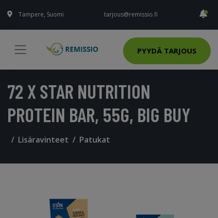
Tampere, Suomi
tarjous@remissio.fi
PYYDÄ TARJOUS
72 X STAR NUTRITION
PROTEIN BAR, 55G, BIG BUY
Lisäravinteet
Patukat