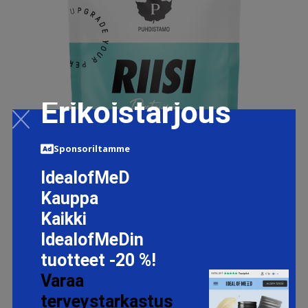
Erikoistarjous
Sponsoriltamme
IdealofMeD
Kauppa
RICE PROTEIN, 600G
Kaikki
19.95 EUR
IdealofMeDin
tuotteet -20 %!
Varaa
LISÄTIETOJA
terveystarkastus