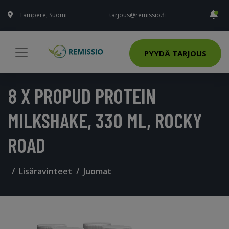
Tampere, Suomi
tarjous@remissio.fi
PYYDÄ TARJOUS
8 X PROPUD PROTEIN
MILKSHAKE, 330 ML, ROCKY
ROAD
Lisäravinteet
Juomat