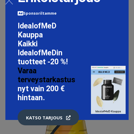
Sponsoriltamme
IdealofMeD
Kauppa
Kaikki
IdealofMeDin
tuotteet -20 %!
Varaa
terveystarkastus
nyt vain 200 €
hintaan.
KATSO TARJOUS