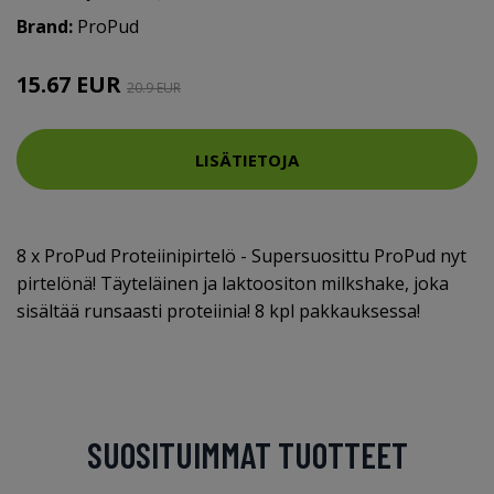
Brand:
ProPud
15.67 EUR
20.9 EUR
LISÄTIETOJA
8 x ProPud Proteiinipirtelö - Supersuosittu ProPud nyt
pirtelönä! Täyteläinen ja laktoositon milkshake, joka
sisältää runsaasti proteiinia! 8 kpl pakkauksessa!
SUOSITUIMMAT TUOTTEET