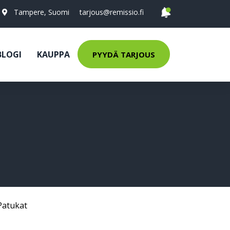
Tampere, Suomi
tarjous@remissio.fi
BLOGI
KAUPPA
PYYDÄ TARJOUS
Patukat