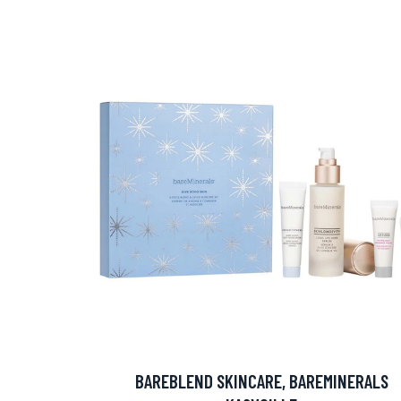
Erikoist
Sponsoriltamme
IdealofMeD K
BAREBLEND SKINCARE, BAREMINERALS
Kaikki Idealof