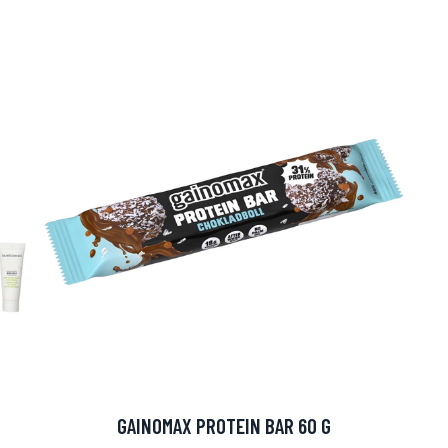
arjous
auppa
GAINOMAX PROTEIN BAR 60 G
MeDin tuotteet -20 %!