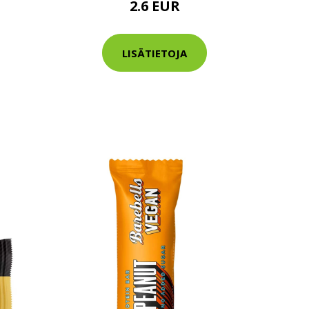
2.6 EUR
tarkastus
nyt vain 200 €
LISÄTIETOJA