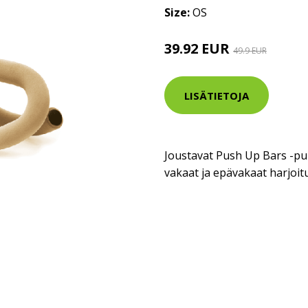
Size:
OS
39.92 EUR
49.9 EUR
LISÄTIETOJA
Joustavat Push Up Bars -pu
vakaat ja epävakaat harjoit