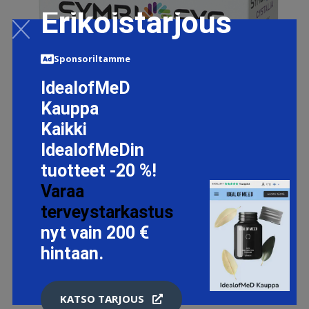
Erikoistarjous
Sponsoriltamme
IdealofMeD
Kauppa
Kaikki
IdealofMeDin
tuotteet -20 %!
Varaa
terveystarkastus
nyt vain 200 €
hintaan.
SYMBIOSYS CYSTALIA ANNOSPUSSI 30 KPL
18.7 EUR
KATSO TARJOUS