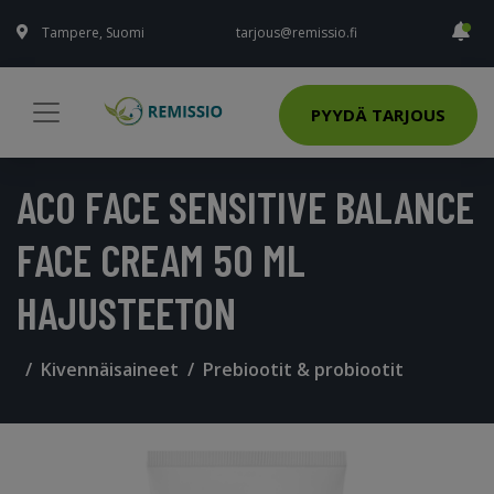
Tampere, Suomi
tarjous@remissio.fi
PYYDÄ TARJOUS
ACO FACE SENSITIVE BALANCE
FACE CREAM 50 ML
HAJUSTEETON
Kivennäisaineet
Prebiootit & probiootit