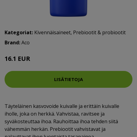
Kategoriat:
Kivennäisaineet
,
Prebiootit & probiootit
Brand:
Aco
16.1 EUR
LISÄTIETOJA
Täyteläinen kasvovoide kuivalle ja erittäin kuivalle
iholle, joka on herkkä. Vahvistaa, ravitsee ja
syväkosteuttaa ihoa. Rauhoittaa ihoa tehden siitä
vähemmän herkän. Prebiootit vahvistavat ja
palauttavat ihon luontaista tasapainoa.