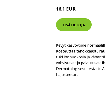
16.1 EUR
LISÄTIETOJA
Kevyt kasvovoide normaalill
Kosteuttaa tehokkaasti, rauh
tuki ihohuokosia ja vähentä
vahvistavat ja palauttavat i
Dermatologisesti testattu.A
hajusteeton.