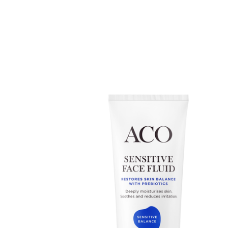
Erikoist
Sponsoriltamme
IdealofMeD K
Kaikki Idealof