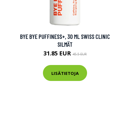
tarkastus
nyt vain 200 €
BYE BYE PUFFINESS+, 30 ML SWISS CLINIC
SILMÄT
31.85 EUR
45.5 EUR
LISÄTIETOJA