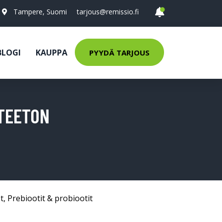
Tampere, Suomi
tarjous@remissio.fi
BLOGI
KAUPPA
PYYDÄ TARJOUS
STEETON
t
,
Prebiootit & probiootit