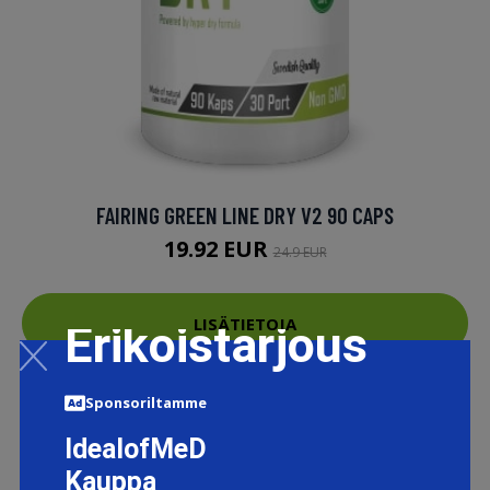
FAIRING GREEN LINE DRY V2 90 CAPS
19.92 EUR
24.9 EUR
LISÄTIETOJA
Erikoistarjous
Sponsoriltamme
IdealofMeD
Kauppa