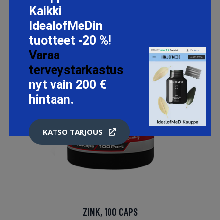
Kaikki
IdealofMeDin
tuotteet -20 %!
Varaa
terveystarkastus
nyt vain 200 €
hintaan.
KATSO TARJOUS
ZINK, 100 CAPS