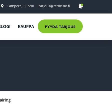
Tampere, Suomi
tarjous@remissio.fi
BLOGI
KAUPPA
PYYDÄ TARJOUS
airing