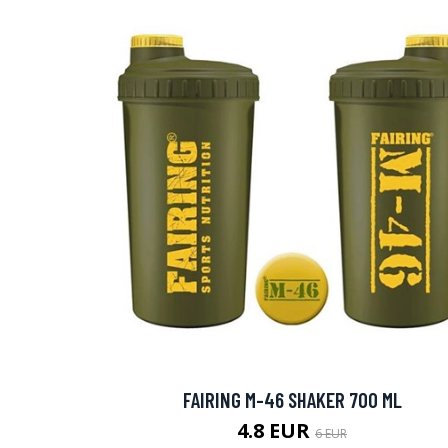
Erikoist
Sponsoriltamme
FAIRING M-46 SHAKER 700 ML
IdealofMeD K
4.8 EUR
6 EUR
Kaikki Idealof