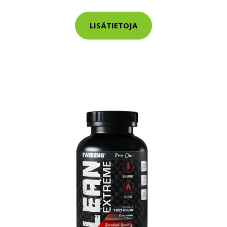
tarkastus
nyt vain 200 €
LISÄTIETOJA