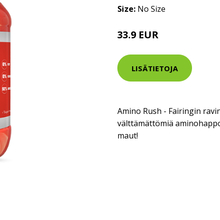
Size:
No Size
33.9 EUR
LISÄTIETOJA
Amino Rush - Fairingin ravin
välttämättömiä aminohappoja
maut!