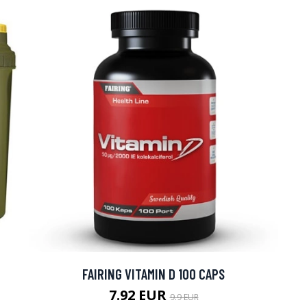
arjous
FAIRING VITAMIN D 100 CAPS
auppa
7.92 EUR
9.9 EUR
MeDin tuotteet -20 %!