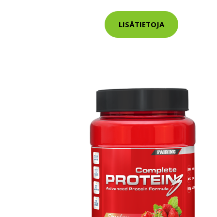
Varaa terveys
LISÄTIETOJA
hintaan.
KATSO TARJOUS