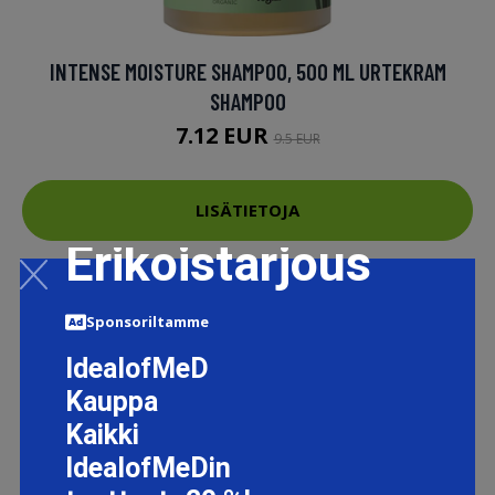
INTENSE MOISTURE SHAMPOO, 500 ML URTEKRAM
SHAMPOO
7.12 EUR
9.5 EUR
LISÄTIETOJA
Erikoistarjous
Sponsoriltamme
IdealofMeD
Kauppa
Kaikki
IdealofMeDin