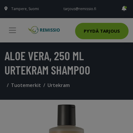
Tampere, Suomi
tarjous@remissio.fi
PYYDÄ TARJOUS
ALOE VERA, 250 ML
URTEKRAM SHAMPOO
Tuotemerkit
Urtekram