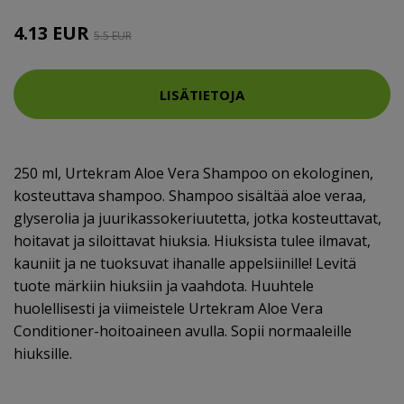
4.13 EUR
5.5 EUR
LISÄTIETOJA
250 ml, Urtekram Aloe Vera Shampoo on ekologinen,
kosteuttava shampoo. Shampoo sisältää aloe veraa,
glyserolia ja juurikassokeriuutetta, jotka kosteuttavat,
hoitavat ja siloittavat hiuksia. Hiuksista tulee ilmavat,
kauniit ja ne tuoksuvat ihanalle appelsiinille! Levitä
tuote märkiin hiuksiin ja vaahdota. Huuhtele
huolellisesti ja viimeistele Urtekram Aloe Vera
Conditioner-hoitoaineen avulla. Sopii normaaleille
hiuksille.