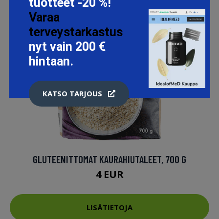
tuotteet -20 %!
Varaa
terveystarkastus
nyt vain 200 €
hintaan.
KATSO TARJOUS
GLUTEENITTOMAT KAURAHIUTALEET, 700 G
4 EUR
LISÄTIETOJA